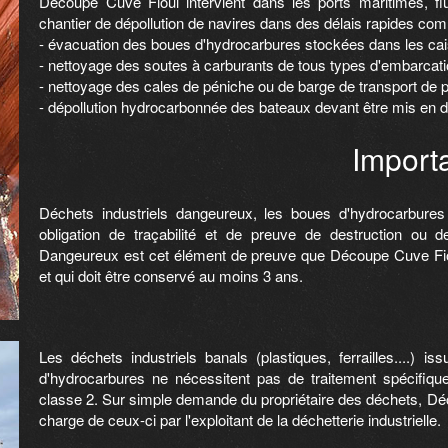
Découpe Cuve Fioul intervient dans les ports maritimes, flu
chantier de dépollution de navires dans des délais rapides com
- évacuation des boues d'hydrocarbures stockées dans les ca
- nettoyage des soutes à carburants de tous types d'embarcati
- nettoyage des cales de péniche ou de barge de transport de pr
- dépollution hydrocarbonnée des bateaux devant être mis en d
Importa
Déchets industriels dangeureux, les boues d'hydrocarbure
obligation de traçabilité et de preuve de destruction ou 
Dangeureux est cet élément de preuve que Découpe Cuve Fiou
et qui doit être conservé au moins 3 ans.
Les déchets industriels banals (plastiques, ferrailles....) 
d'hydrocarbures ne nécessitent pas de traitement spécifiqu
classe 2. Sur simple demande du propriétaire des déchets, Déc
charge de ceux-ci par l'exploitant de la déchetterie industrielle.