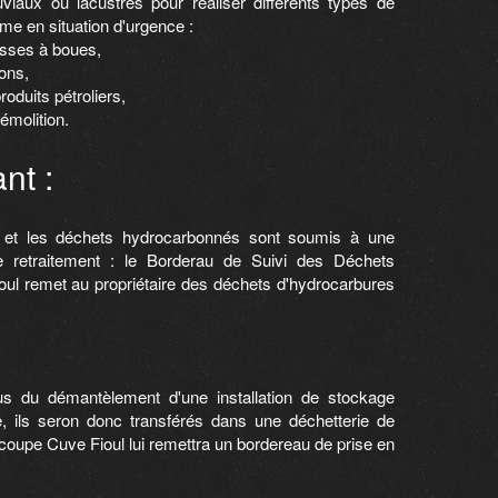
viaux ou lacustres pour réaliser différents types de
me en situation d'urgence :
isses à boues,
ons,
oduits pétroliers,
émolition.
nt :
s et les déchets hydrocarbonnés sont soumis à une
de retraitement : le Borderau de Suivi des Déchets
l remet au propriétaire des déchets d'hydrocarbures
issus du démantèlement d'une installation de stockage
e, ils seron donc transférés dans une déchetterie de
oupe Cuve Fioul lui remettra un bordereau de prise en